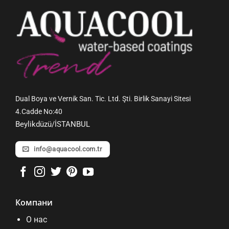
Dual Boya ve Vernik San. Tic. Ltd. Şti. Birlik Sanayi Sitesi
4.Cadde No:40
Beylikdüzü/İSTANBUL
info@aquacool.com.tr
Компани
О нас